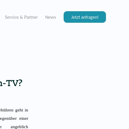
Service & Partner
News
Jetzt anfragen!
n-TV?
ebühren geht in
genüber einer
r angeblich