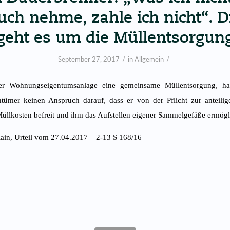
ch nehme, zahle ich nicht“. 
geht es um die Müllentsorgun
/
/
September 27, 2017
in
Allgemein
ner Wohnungseigentumsanlage eine gemeinsame Müllentsorgung, hat
ümer keinen Anspruch darauf, dass er von der Pflicht zur anteili
llkosten befreit und ihm das Aufstellen eigener Sammelgefäße ermögli
ain, Urteil vom 27.04.2017 – 2-13 S 168/16