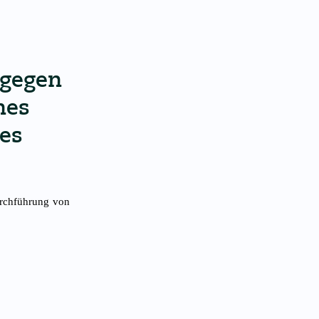
 gegen
nes
es
urchführung von