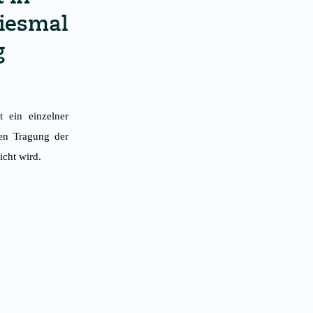
Diesmal
g
 ein einzelner
gen Tragung der
cht wird.