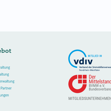
ebot
altung
altung
Verwaltung
 Partner
rungen