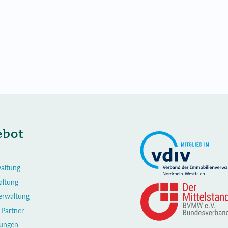
ebot
altung
altung
Verwaltung
 Partner
rungen