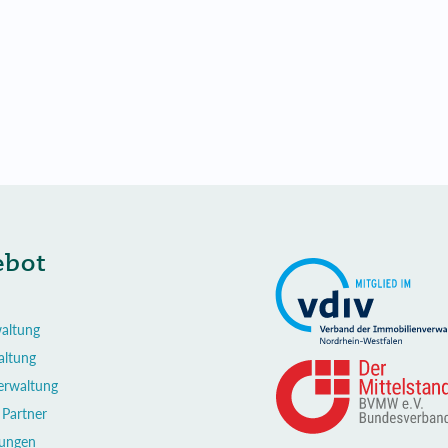
ebot
altung
altung
Verwaltung
 Partner
rungen